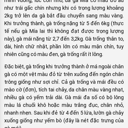
mình vuông; lúc còn nhỏ, da gà Mía có màu đỏ au
như trái gấc chín nhưng khi có trọng lượng khoảng
2kg trở lên da gà bắt đầu chuyển sang màu vàng.
Khi trưởng thành, gà trống nặng từ 5 đến 6kg (thực
tế nếu gà Mía lai thì không đạt được trọng lượng
này), gà mái nặng từ 2,7 đến 3,2kg. Gà trống thân to,
dài, hình chữ nhật, phần lớn có màu mận chín, tuy
nhiên cũng có màu đen, gà trống rất ít lông.
Đặc biệt, gà trống khi trưởng thành ở má ngoài chân
gà có một vệt màu đỏ từ trên xuống đến ngón chân
trông giống như sợi chỉ. Cả gà trống và mái đều có
mào cờ (đơn), tích tai chảy, da chân màu vàng nhạt,
nhiều gà có yếm trải dài. Gà mái đa số có bộ lông
màu lá chuối khô hoặc màu trắng đục, chân nhỏ,
nhanh nhẹn. Sau khi đẻ từ 4 đến 5 lứa, lườn gà chảy
xuống giống như yếm bò (đây là nét đặc trưng của