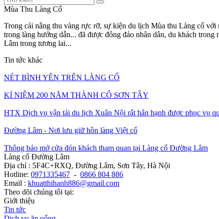
Mùa Thu Làng Cổ
Trong cái nắng thu vàng rực rỡ, sự kiện du lịch Mùa thu Làng cổ vớ
trong làng hướng dẫn... đã được đông đảo nhân dân, du khách trong 
Lâm trong tương lai...
Tin tức khác
NÉT BÌNH YÊN TRÊN LÀNG CỔ
KỈ NIỆM 200 NĂM THÀNH CỔ SƠN TÂY
HTX Dịch vụ vận tải du lịch Xuân Nội rất hân hạnh được phục vụ q
Đường Lâm - Nơi lưu giữ hồn làng Việt cổ
Thông báo mở cửa đón khách tham quan tại Làng cổ Đường Lâm
Làng cổ Đường Lâm
Địa chỉ : 5F4C+RXQ, Đường Lâm, Sơn Tây, Hà Nội
Hotline:
0971335467
-
0866 804 886
Email :
khuatthihanh886@gmail.com
Theo dõi chúng tôi tại:
Giới thiệu
Tin tức
Dịch vụ ăn uống